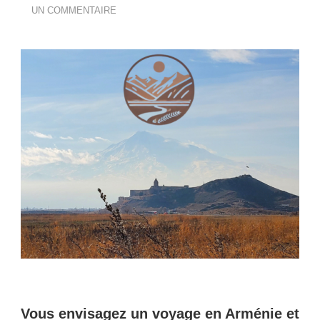
SUR
UN COMMENTAIRE
ARMÉNIE
:
QUAND
PARTIR
?
GUIDE
DES
MEILLEURES
PÉRIODES
POUR
VOYAGER
Vous envisagez un voyage en Arménie et