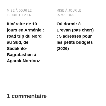
MISE À JOUR LE
MISE À JOUR LE
12 JUILLET 2026
25 MAI 2026
Itinéraire de 10
Où dormir à
jours en Arménie :
Erevan (pas cher!)
road trip du Nord
: 5 adresses pour
au Sud, de
les petits budgets
Sadakhlo-
(2026)
Bagratashen à
Agarak-Nordooz
1 commentaire