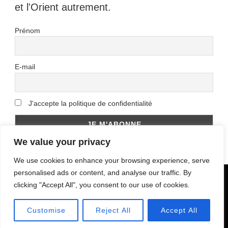
et l'Orient autrement.
Prénom
E-mail
J'accepte la politique de confidentialité
We value your privacy
We use cookies to enhance your browsing experience, serve
personalised ads or content, and analyse our traffic. By
© 2024 - Eastern Ways Blog | Chic Lite |
clicking "Accept All", you consent to our use of cookies.
Developed By
Rara Themes
. Powered by
Customise
Reject All
Accept All
WordPress
.