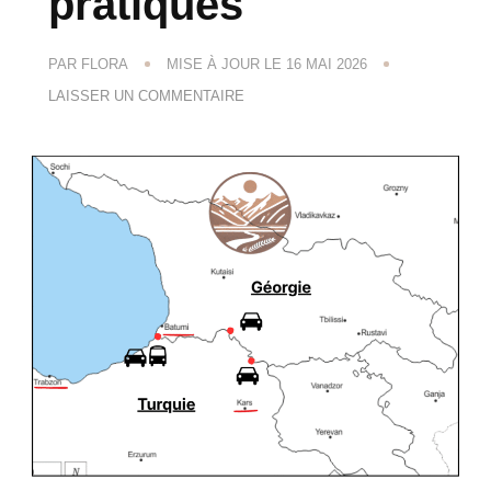
pratiques
PAR
FLORA
MISE À JOUR LE
16 MAI 2026
SUR
LAISSER UN COMMENTAIRE
PASSER
LA
FRONTIÈRE
TURQUIE
–
GÉORGIE
(2026)
:
FORMALITÉS,
TRANSPORTS,
BUDGET
&
CONSEILS
PRATIQUES