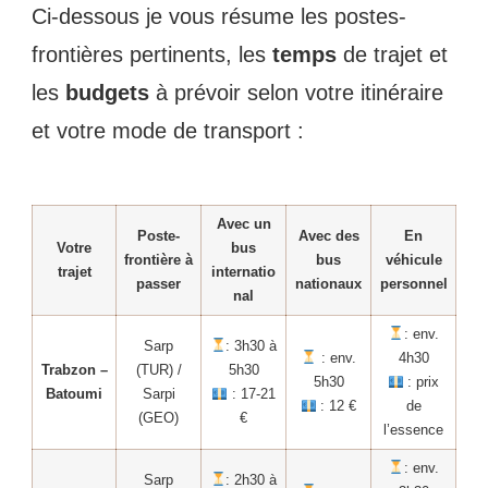
Ci-dessous je vous résume les postes-
frontières pertinents, les
temps
de trajet et
les
budgets
à prévoir selon votre itinéraire
et votre mode de transport :
Avec un
Poste-
Avec des
En
Votre
bus
frontière à
bus
véhicule
trajet
internatio
passer
nationaux
personnel
nal
: env.
Sarp
: 3h30 à
: env.
4h30
Trabzon –
(TUR) /
5h30
5h30
: prix
Batoumi
Sarpi
: 17-21
: 12 €
de
(GEO)
€
l’essence
: env.
Sarp
: 2h30 à