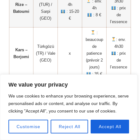
: env.
3h30
Rize –
(TUR) /
4h
4h
: prix
Batoumi
Sarpi
: 15-20
: 8 €
de
(GEO)
€
l’essence
:
beaucoup
: env.
Türkgözü
de
4h30
Kars –
(TR) / Vale
x
patience
: prix
Borjomi
(GEO)
(prévoir 2
de
jours)
l’essence
: 35 €
We value your privacy
: env.
8h (mais à
Çıldır (TR)
We use cookies to enhance your browsing experience, serve
Kars –
éviter)
/ Kartsakhi
x
x
personalised ads or content, and analyse our traffic. By
Tbilissi
: prix
(GEO)
clicking "Accept All", you consent to our use of cookies.
de
l’essence
Customise
Reject All
Accept All